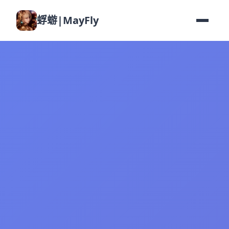
蜉蝣|MayFly