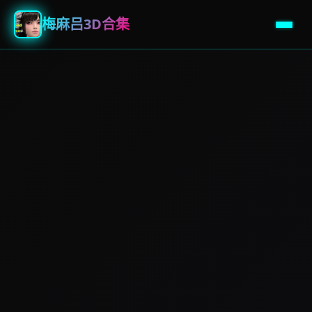
梅麻吕3D合集