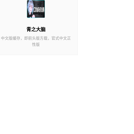
青之大脑
中文版缓存，即前头版方载，官式中文正
性版