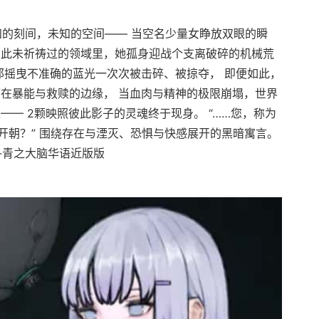
知的刻间，未知的空间—— 当空名少量女睁放双眼的瞬
从此未祈祷过的领域里，她孤身迎战个支离破碎的机械荒
那摇曳不准确的蓝光一次次被击碎、被掠夺， 即便如此，
荡在暴能与救赎的边缘， 当血肉与精神的极限崩塌，世界
—— 2颗映照彼此影子的灵魂终于现身。 “……您，称为
开朝？” 围绕存在与湮灭、恐惧与快感展开的黑暗寓言。
-青之大脑华语近版版