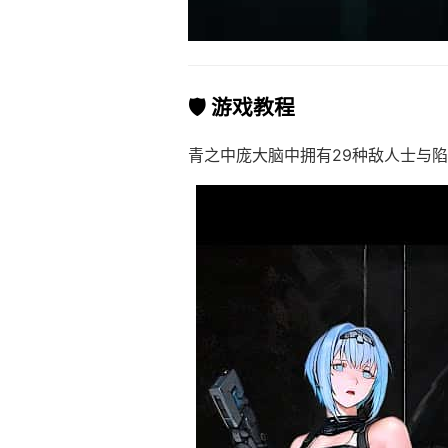
🛡️ 游戏教程
青之中庞大脑中拥有29种敌人士与