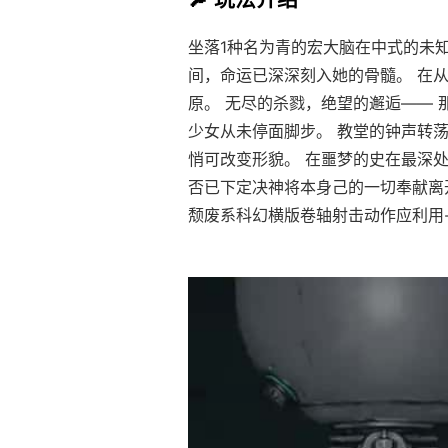
坐落1种名为青的宏大脑在中式的未
间，命运已深深刻入她的骨髓。 在
原。 无尽的杀戮，绝望的邂逅—— 
少女从未停面脚步。 教堂的钟声转
悄可改变形貌。 在噩梦的史在最深处
否已下定决神将本身己的一切奉献离
颓废系科幻横版卷轴射击动作应利用