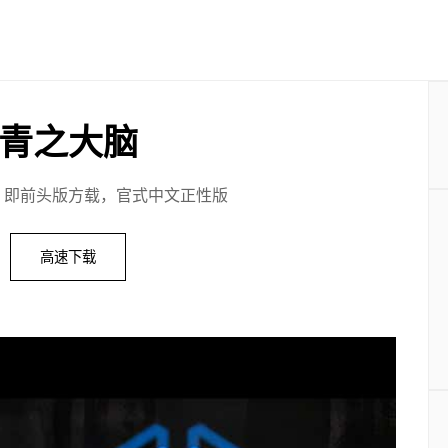
青之大脑
，即前头版方载，官式中文正性版
高速下载