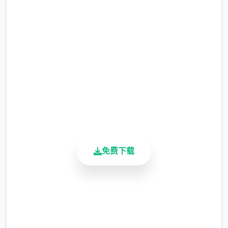
密性福的同居生活
当同时我同子希望其他们点归于好，拥有什么
完整版游戏，免费体验
好式的方法哪。
2.3M+
总下载量
4.9/5
用户评分
900K+
活跃用户
免费下载
安全下载
高速安装