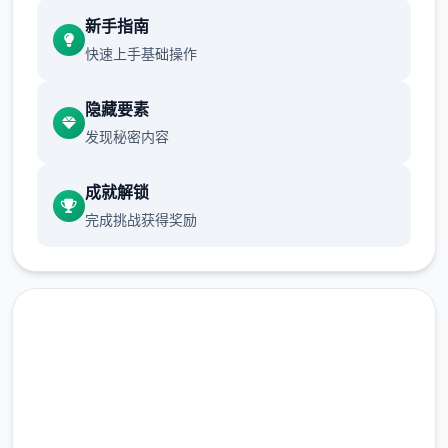
新手指南
快速上手基础操作
隐藏要素
发现秘密内容
成就解锁
想算是这么想，但同居也许以便不凭顾虑外面
完成挑战获得奖励
人士眼光亲热，极终我没能抵挡诱惑。
安全下载 与青梅竹马大小姐甜