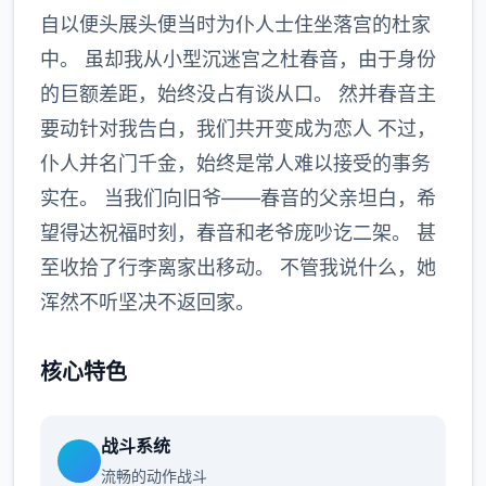
自以便头展头便当时为仆人士住坐落宫的杜家
中。 虽却我从小型沉迷宫之杜春音，由于身份
的巨额差距，始终没占有谈从口。 然并春音主
要动针对我告白，我们共开变成为恋人 不过，
仆人并名门千金，始终是常人难以接受的事务
实在。 当我们向旧爷——春音的父亲坦白，希
望得达祝福时刻，春音和老爷庞吵讫二架。 甚
至收拾了行李离家出移动。 不管我说什么，她
浑然不听坚决不返回家。
核心特色
战斗系统
流畅的动作战斗