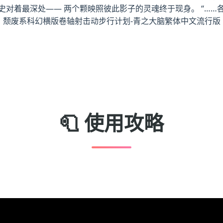
史对着最深处—— 两个颗映照彼此影子的灵魂终于现身。 “…
。 颓废系科幻横版卷轴射击动步行计划-青之大脑繁体中文流行版
🧻 使用攻略