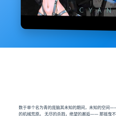
数于单个名为青的庞脑其未知的期间，未知的空间—
的机械荒原。 无尽的杀戮，绝望的邂逅—— 那摇曳