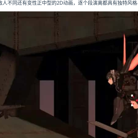
敌人不同还有变性正中型的2D动画，逐个段演离都具有独特风格