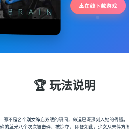
在线下载游戏
🏆 玩法说明
— 即不是名个别女睁启双眼的瞬间，命运已深深刻入她的骨髓。
不确的蓝光八个次次被击碎、被掠夺， 即便如此，少女从未停方脚