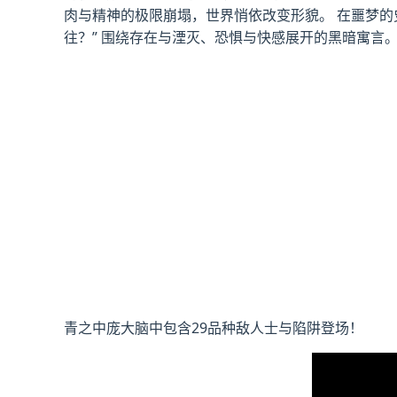
肉与精神的极限崩塌，世界悄依改变形貌。 在噩梦的
往？” 围绕存在与湮灭、恐惧与快感展开的黑暗寓言
青之中庞大脑中包含29品种敌人士与陷阱登场！