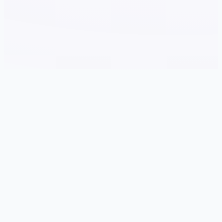
🖍️ 玩法介绍
游戏特色