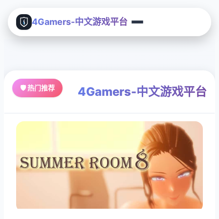
4Gamers-中文游戏平台
🛡️ 热门推荐
4Gamers-中文游戏平台