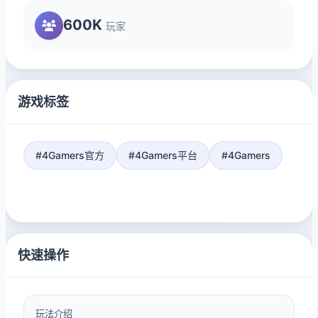
600K
玩家
游戏标签
#4Gamers官方
#4Gamers平台
#4Gamers
快速操作
玩法介绍