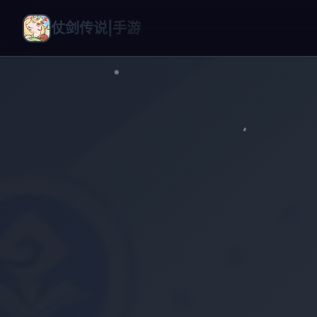
仗剑传说|手游