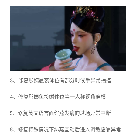
3、修复彤姨晨袭体位有部分时候手异常抽搐
4、修复彤姨鱼接鳞体位第一人称视角穿模
5、修复英文语言面绯燕发病的过场异常中断
6、修复特殊情况下绯燕互动后进入调教应靠异常