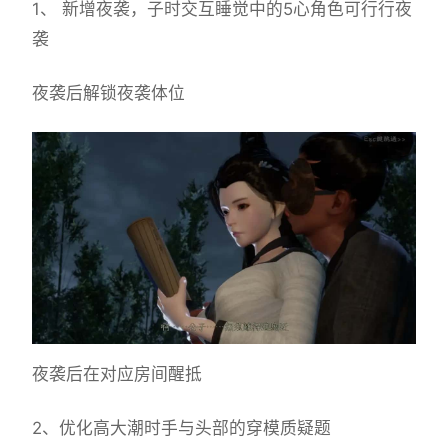
1、 新增夜袭，子时交互睡觉中的5心角色可行行夜
袭
夜袭后解锁夜袭体位
夜袭后在对应房间醒抵
2、优化高大潮时手与头部的穿模质疑题