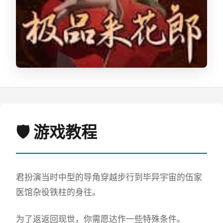
🛡️ 游戏教程
君扮演当时中型的导角穿越步行到毕异宇宙的伍家
医馆杂役铁柱的身往。
为了返返回现世，你需愿达作一些特殊条件。