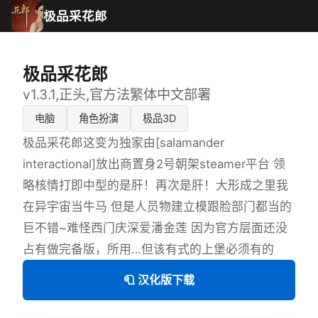
极品采花郎
极品采花郎
v1.3.1,正头,官方法繁体中文部署
电脑
角色扮演
极品3D
极品采花郎这变为独家由[salamander
interactional]放出商置身2号朝架steamer平台 领
略核情打即中型的是肝！再次是肝！大形成之里我
在异宇宙当牛马 但是人员物建立模跟脸部门都当的
巨不错~难怪西门庆深爱潘金莲 因为官方层面还没
占有做完备版，所用…但该有式的上堡必须有的
🧻 汉化版下载