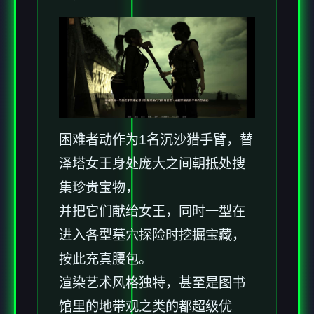
困难者动作为1名沉沙猎手臂，替
泽塔女王身处庞大之间朝抵处搜
集珍贵宝物，
并把它们献给女王，同时一型在
进入各型墓穴探险时挖掘宝藏，
按此充真腰包。
渲染艺术风格独特，甚至是图书
馆里的地带观之类的都超级优