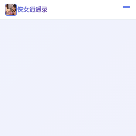
侠女逍遥录