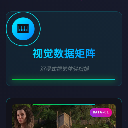
🎹
视觉数据矩阵
沉浸式视觉体验扫描
DATA-01