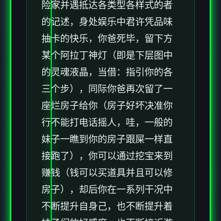
险家并遇抵达各类型各样式的者
的记述，身处娱乐中君许凭品味
抽卡的快乐，你爸死毕，留下方
某个阿拉丁神灯（即是下层图中
的灵魂液晶，当借：指引你的各
三个步），同际你爸再次留了一
座烂房子给你（房子好坏决准你
行不能打电话摇人，哇，一般的
妹子一瞧到你的房子跟屎一样直
接跑了），你可以通过挖宝来到
赚钱（钱可以买道具并且可以修
房子），却后你在一系列干况中
不断提升自身己，也不断提升着