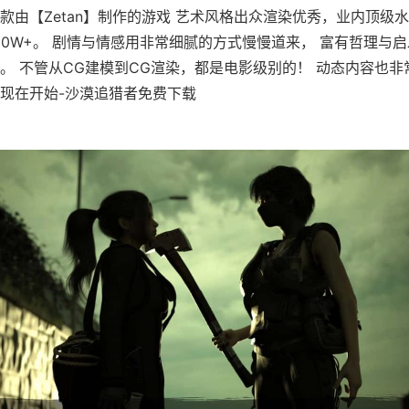
款由【Zetan】制作的游戏 艺术风格出众渲染优秀，业内顶级水
60W+。 剧情与情感用非常细腻的方式慢慢道来， 富有哲理与
。 不管从CG建模到CG渲染，都是电影级别的！ 动态内容也
现在开始-沙漠追猎者免费下载