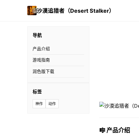
沙漠追猎者（Desert Stalker）
导航
产品介绍
游戏指南
润色版下载
标签
神作
动作
🎼 产品介绍