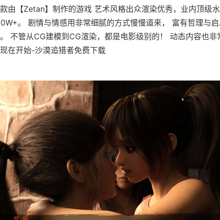
款由【Zetan】制作的游戏 艺术风格出众渲染优秀，业内顶级水
60W+。 剧情与情感用非常细腻的方式慢慢道来， 富有哲理与
。 不管从CG建模到CG渲染，都是电影级别的！ 动态内容也
现在开始-沙漠追猎者免费下载