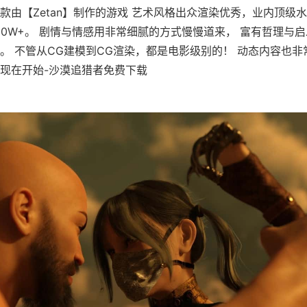
款由【Zetan】制作的游戏 艺术风格出众渲染优秀，业内顶级水
60W+。 剧情与情感用非常细腻的方式慢慢道来， 富有哲理与
。 不管从CG建模到CG渲染，都是电影级别的！ 动态内容也
现在开始-沙漠追猎者免费下载