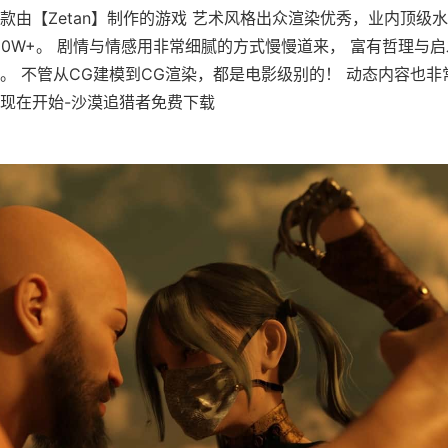
款由【Zetan】制作的游戏 艺术风格出众渲染优秀，业内顶级水
60W+。 剧情与情感用非常细腻的方式慢慢道来， 富有哲理与
。 不管从CG建模到CG渲染，都是电影级别的！ 动态内容也
现在开始-沙漠追猎者免费下载