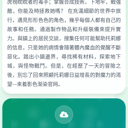
虎視眈眈者的毒手；掌握合成技術，下地牢，戰強
敵，你能及時拯救她嗎？ 在充滿細節的世界中旅
行，遇見形形色色的角色，幾乎每個人都有自己的
故事和任務。通過製作物品和升級裝備來提升實
力。與鎮上的居民交談，搜集任何可能幫助托莉娜
的信息，只是她的病情會隨著體內魔血的覺醒不斷
惡化。踏出小鎮邊界，尋找稀有材料，探索地下
城，與怪物戰鬥。但是，在經歷了一天的冒險之
後，別忘了回來照顧托莉娜日益增長的對魔力的渴
望--来着影色渐染官网。