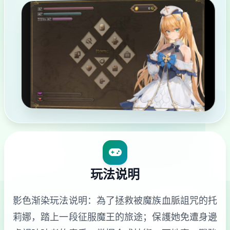
玩法说明
影色渐染玩法说明：為了拯救被魔族血脈詛咒的托
莉娜，踏上一段征服魔王的旅途；保護她免遭身邊