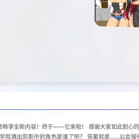
免费畅享全新内容！终于——它来啦！ 感谢大家如此耐
朋友早就猜出剪影中的角色是谁了吧？ 答案就是……公会